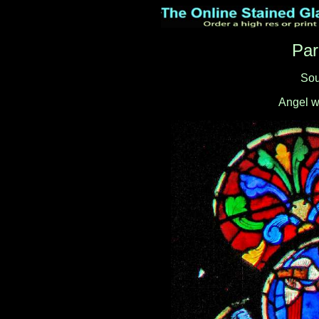
Par
Sou
Angel w