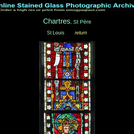
Chartres
, St Père
St Louis
___
return